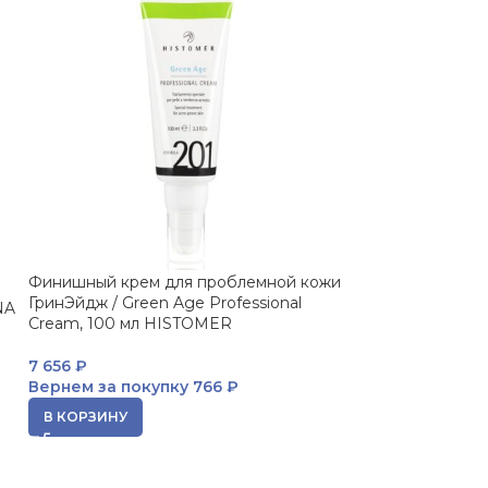
Финишный крем для проблемной кожи
HISTOMER Green
ГринЭйдж / Green Age Professional
Concentrate Ко
NA
Cream, 100 мл HISTOMER
клеток ГринЭйд
7 656
₽
1 299
₽
Вернем за покупку
766 ₽
Вернем за пок
В КОРЗИНУ
В КОРЗИНУ