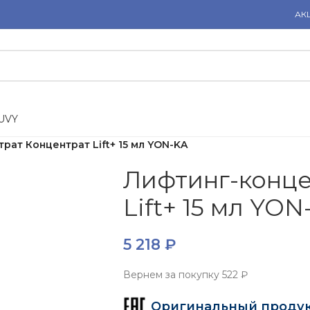
АК
U
V
Y
рат Концентрат Lift+ 15 мл YON-KA
Лифтинг-конце
Lift+ 15 мл YON
5 218
₽
Вернем за покупку
522 ₽
Оригинальный проду