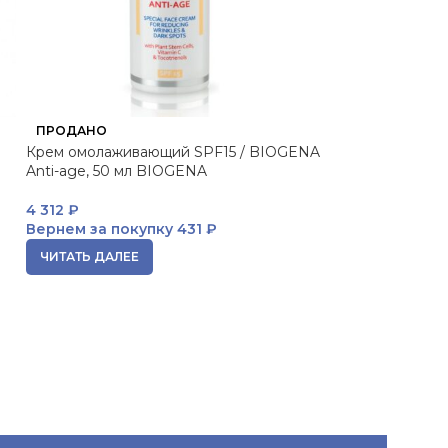
HISTOMER Green
ПРОДАНО
Concentrate Ко
Крем омолаживающий SPF15 / BIOGENA
клеток ГринЭйд
Anti-age, 50 мл BIOGENA
1 299
₽
4 312
₽
Вернем за пок
Вернем за покупку
431 ₽
В КОРЗИНУ
ЧИТАТЬ ДАЛЕЕ