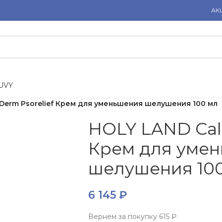
АК
U
V
Y
Derm Psorelief Крем для уменьшения шелушения 100 мл
HOLY LAND Cal
Крем для уме
шелушения 10
6 145
₽
Вернем за покупку
615 ₽