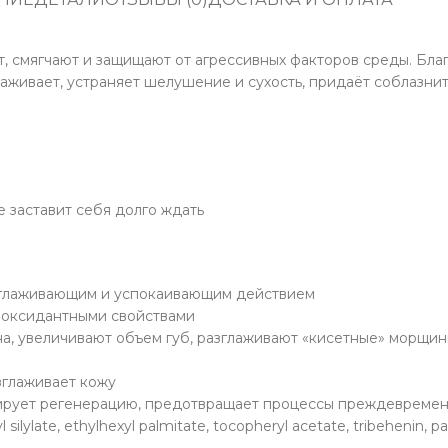
т, смягчают и защищают от агрессивных факторов среды. Бл
аживает, устраняет шелушение и сухость, придаёт соблазнит
 заставит себя долго ждать
зглаживающим и успокаивающим действием
иоксидантными свойствами
а, увеличивают объем губ, разглаживают «кисетные» морщин
зглаживает кожу
лирует регенерацию, предотвращает процессы преждевремен
ilylate, ethylhexyl palmitate, tocopheryl acetate, tribehenin, pa