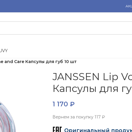
АК
U
V
Y
e and Care Капсулы для губ 10 шт
JANSSEN Lip V
Капсулы для гу
1 170
₽
Вернем за покупку
117 ₽
Оригинальный проду