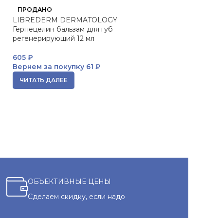
ПРОДАНО
ПРОДАНО
LIBREDERM DERMATOLOGY
LIBREDERM HY
Герпецелин бальзам для губ
губ гигиеничес
регенерирующий 12 мл
543
₽
605
₽
Вернем за пок
Вернем за покупку
61 ₽
ЧИТАТЬ ДАЛЕЕ
ЧИТАТЬ ДАЛЕЕ
ОБЪЕКТИВНЫЕ ЦЕНЫ
Сделаем скидку, если надо