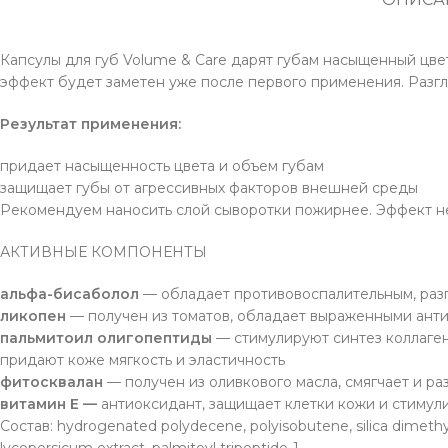
Капсулы для губ Volume & Care дарят губам насыщенный цве
эффект будет заметен уже после первого применения. Разгл
Результат применения:
придает насыщенность цвета и объем губам
защищает губы от агрессивных факторов внешней среды
Рекомендуем наносить слой сыворотки пожирнее. Эффект не
АКТИВНЫЕ КОМПОНЕНТЫ
альфа-бисаболол
— обладает противовоспалительным, ра
ликопен
— получен из томатов, обладает выраженными ант
пальмитоил олигопептиды
— стимулируют синтез коллаген
придают коже мягкость и эластичность
фитосквалан
— получен из оливкового масла, смягчает и ра
витамин E —
антиоксидант, защищает клетки кожи и стиму
Состав: hydrogenated polydecene, polyisobutene, silica dimethyl s
lycopersicum extract, palmitoyl tripeptide-1