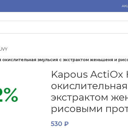
АК
U
V
Y
 окислительная эмульсия с экстрактом женьшеня и рис
Kapous ActiOx
окислительная
экстрактом же
рисовыми прот
530
₽