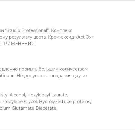
“Studio Professional”. Комплекс
му результату цвета. Крем-оксид «ActiOx»
ГО ПРИМЕНЕНИЯ.
емедленно промыть большим количеством
риборов. Не допускать попадания других
styl Alcohol, Hexyldecyl Laurate,
Propylene Glycol, Hydrolyzed rice proteins,
odium Glutamate Diacetate.