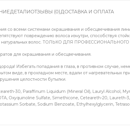
НИЕ
ДЕТАЛИ
ОТЗЫВЫ (0)
ДОСТАВКА И ОПЛАТА
ия со всеми системами окрашивания и обесцвечивания линии 
пятствуют повреждению волоса изнутри, способствуя стойко
 цвета натуральных волос. ТОЛЬКО ДЛЯ ПРОФЕССИОНАЛЬНО
ратов для окрашивания и обесцвечивания.
рода! Избегать попадания в глаза, в противном случае, н
крытом виде, в прохладном месте, вдали от нагревательных п
арушения целостности бутылки.
reth-30, Paraffinum Liquidum (Mineral Oil), Lauryl Alcohol, Myri
A, Oxyquinoline Sulfate, Simethicone, Ceteareth-20, Laureth-3, 
otassium Sorbate, Sodium Benzoate, Ethylhexylglycerin, Tetras