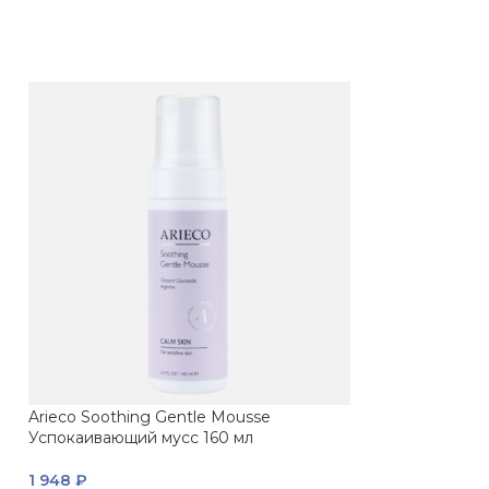
Arieco Soothing Gentle Mousse
ПРОДАНО
Успокаивающий мусс 160 мл
Inspira Gentle 
очищающий кре
1 948
₽