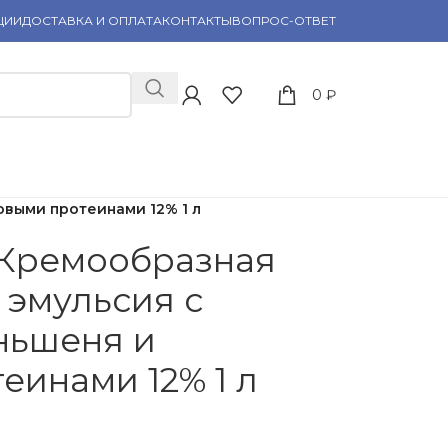
ЦИИ
ДОСТАВКА И ОПЛАТА
КОНТАКТЫ
ВОПРОС-ОТВЕТ
0
₽
овыми протеинами 12% 1 л
 Кремообразная
 эмульсия с
ньшеня и
еинами 12% 1 л