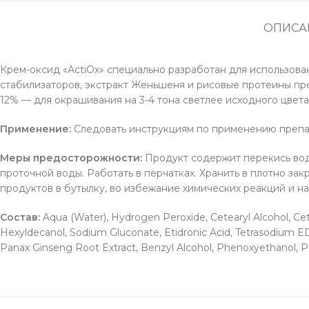
ОПИСА
Крем-оксид «ActiOx» специально разработан для использован
стабилизаторов, экстракт Женьшеня и рисовые протеины пре
12% — для окрашивания на 3-4 тона светлее исходного
Применение:
Следовать инструкциям по применению препа
Меры предосторожности:
Продукт содержит перекись водо
проточной воды. Работать в перчатках. Хранить в плотно за
продуктов в бутылку, во избежание химических реакций и н
Состав:
Aqua (Water), Hydrogen Peroxide, Cetearyl Alcohol, Cetea
Hexyldecanol, Sodium Gluconate, Etidronic Acid, Tetrasodium EDT
Panax Ginseng Root Extract, Benzyl Alcohol, Phenoxyethanol, P