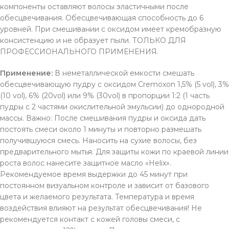
компоненты оставляют волосы эластичными после
обесцвечивания. Обесцвечивающая способность до 6
уровней. При смешивании с оксидом имеет кремобразную
консистенцию и не образует пыли. ТОЛЬКО ДЛЯ
ПРОФЕССИОНАЛЬНОГО ПРИМЕНЕНИЯ.
Применение:
В неметаллической емкости смешать
обесцвечивающую пудру с оксидом Cremoxon 1,5% (5 vol), 3%
(10 vol), 6% (20vol) или 9% (30vol) в пропорции 1:2 (1 часть
пудры с 2 частями окислительной эмульсии) до однородной
массы. Важно: После смешивания пудры и оксида дать
постоять смеси около 1 минуты и повторно размешать
получившуюся смесь. Наносить на сухие волосы, без
предварительного мытья. Для защиты кожи по краевой линии
роста волос нанесите защитное масло «Helix».
Рекомендуемое время выдержки до 45 минут при
постоянном визуальном контроле и зависит от базового
цвета и желаемого результата. Температура и время
воздействия влияют на результат обесцвечивания! Не
рекомендуется контакт с кожей головы смеси, с