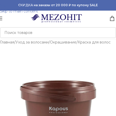
Skip to navigation
СКИДКА на заказы от 20 000 ₽ по купону SALE
Skip to main content
Главная
/
Уход за волосами
/
Окрашивание
/
Краска для волос