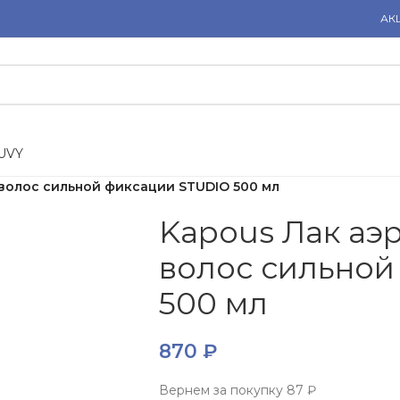
АК
U
V
Y
 волос сильной фиксации STUDIO 500 мл
Kapous Лак аэ
волос сильной
500 мл
870
₽
Вернем за покупку
87 ₽