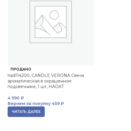
ПРОДАНО
ПРОДАНО
had114200, CANDLE VERONA Свеча
Pleyana Интимн
ароматическая в окрашенном
подсвечнике, 1 шт, HADAT
3 907
₽
Вернем за пок
4 590
₽
ЧИТАТЬ ДАЛЕЕ
Вернем за покупку
459 ₽
ЧИТАТЬ ДАЛЕЕ