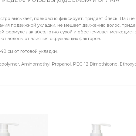
НИЕ
ДЕТАЛИ
ОТЗЫВЫ (0)
ДОСТАВКА И ОПЛАТА
тро высыхает, прекрасно фиксирует, придает блеск. Лак не 
ания подвижной укладки, не мешает движению волос, придает
ной формуле лак абсолютно сухой и обеспечивает мелкодис
ют волосы от влияния окружающих факторов.
40 см от готовой укладки.
opolymer, Aminomethyl Propanol, PEG-12 Dimethicone, Ethoxydi