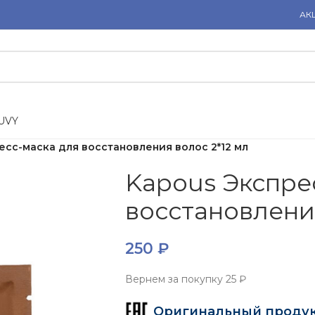
АК
U
V
Y
есс-маска для восстановления волос 2*12 мл
Kapous Экспре
восстановления
250
₽
Вернем за покупку
25 ₽
Оригинальный проду