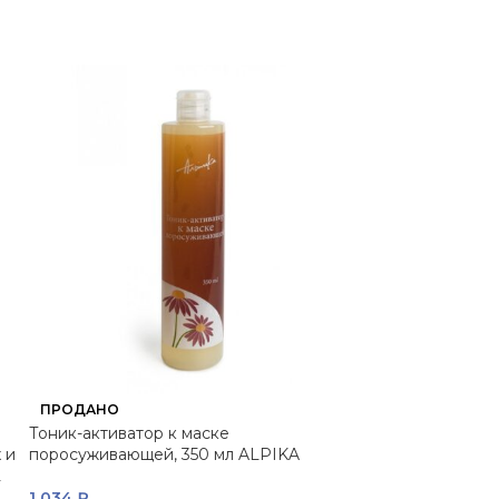
Aminexil Intensi
ПРОДАНО
выпадения воло
Тоник-активатор к маске
действия для ж
 и
поросуживающей, 350 мл ALPIKA
L
9 396
₽
1 034
₽