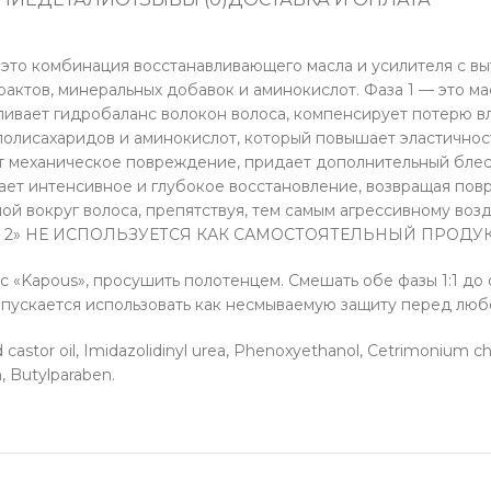
 это комбинация восстанавливающего масла и усилителя с вы
рактов, минеральных добавок и аминокислот. Фаза 1 — это м
ливает гидробаланс волокон волоса, компенсирует потерю вл
полисахаридов и аминокислот, который повышает эластичност
 механическое повреждение, придает дополнительный блеск.
ет интенсивное и глубокое восстановление, возвращая повр
лой вокруг волоса, препятствуя, тем самым агрессивному во
«ФАЗА 2» НЕ ИСПОЛЬЗУЕТСЯ КАК САМОСТОЯТЕЛЬНЫЙ ПРОДУК
 «Kapous», просушить полотенцем. Смешать обе фазы 1:1 до 
Допускается использовать как несмываемую защиту перед лю
tor oil, Imidazolidinyl urea, Phenoxyethanol, Cetrimonium chlor
, Butylparaben.