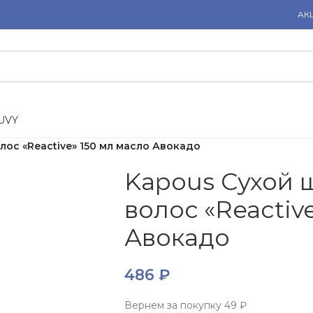
АК
U
V
Y
лос «Reactive» 150 мл масло Авокадо
Kapous Сухой 
волос «Reactiv
Авокадо
486
₽
Вернем за покупку
49 ₽