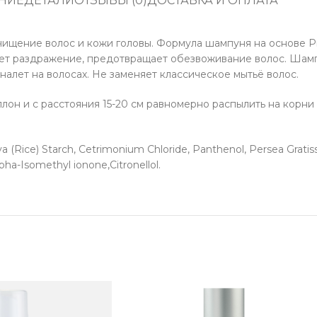
НИЕ
ДЕТАЛИ
ОТЗЫВЫ (0)
ДОСТАВКА И ОПЛАТА
чищение волос и кожи головы. Формула шампуня на основе Р
мает раздражение, предотвращает обезвоживание волос. Шам
налет на волосах. Не заменяет классическое мытьё волос.
н и с расстояния 15-20 см равномерно распылить на корни во
 (Rice) Starch, Cetrimonium Chloride, Panthenol, Persea Gratiss
lpha-Isomethyl ionone,Citronellol.