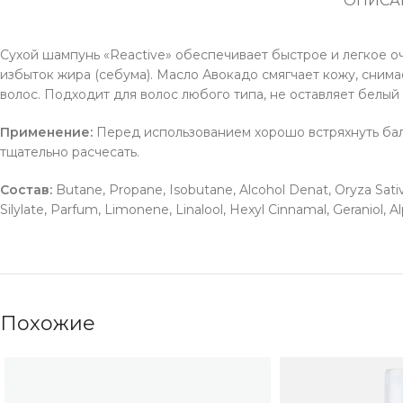
ОПИСА
Сухой шампунь «Reactive» обеспечивает быстрое и легкое о
избыток жира (себума). Масло Авокадо смягчает кожу, сни
волос. Подходит для волос любого типа, не оставляет белый 
Применение:
Перед использованием хорошо встряхнуть балло
тщательно расчесать.
Состав:
Butane, Propane, Isobutane, Alcohol Denat, Oryza Sativa
Silylate, Parfum, Limonene, Linalool, Hexyl Cinnamal, Geraniol, A
Похожие