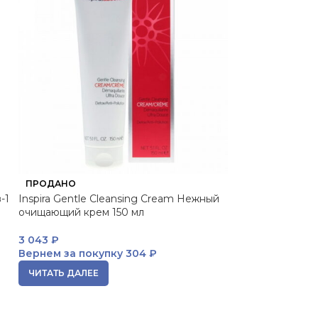
ПРОДАНО
ПРОДАНО
-1
Inspira Gentle Cleansing Cream Нежный
Gentle Cleansi
очищающий крем 150 мл
очищающий кре
3 043
₽
ЧИТАТЬ ДАЛЕЕ
Вернем за покупку
304 ₽
ЧИТАТЬ ДАЛЕЕ