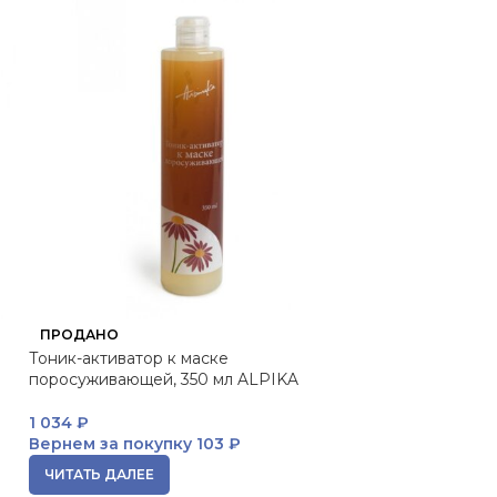
ВИШИ Аминекси
ПРОДАНО
ампула НОВИН
Тоник-активатор к маске
поросуживающей, 350 мл ALPIKA
9 396
₽
Вернем за пок
1 034
₽
Вернем за покупку
103 ₽
В КОРЗИНУ
ЧИТАТЬ ДАЛЕЕ