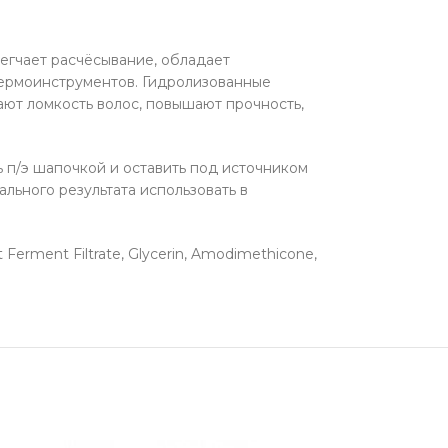
легчает расчёсывание, обладает
термоинструментов. Гидролизованные
ют ломкость волос, повышают прочность,
 п/э шапочкой и оставить под источником
льного результата использовать в
 Ferment Filtrate, Glycerin, Amodimethicone,