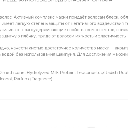
волос. Активный комплекс маски придаёт волосам блеск, об
имеет легкую степень защиты от негативного воздействия 
усиливают влагоудерживающие свойства компонентов, снижа
защитную плёнку, придают волосам мягкость и эластичность.
но, нанести кистью достаточное количество маски. Накрыть
ь водой без использования шампуня. Для достижения максима
 Dimethicone, Hydrolyzed Milk Protein, Leuconostoc/Radish Root
lcohol, Parfum (Fragrance).