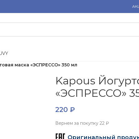
АК
U
V
Y
товая маска «ЭСПРЕССО» 350 мл
Kapous Йогурт
«ЭСПРЕССО» 3
220
₽
Вернем за покупку
22 ₽
Оригинальный проду