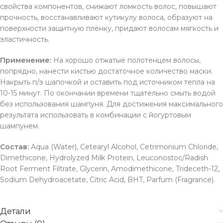
свойства компонентов, снижают ломкость волос, повышают
прочность, восстанавливают кутикулу волоса, образуют на
поверхности защитную плёнку, придают волосам мягкость и
эластичность.
Применение:
На хорошо отжатые полотенцем волосы,
попрядно, нанести кистью достаточное количество маски.
Накрыть п/э шапочкой и оставить под источником тепла на
10-15 минут. По окончании времени тщательно смыть водой
без использования шампуня. Для достижения максимального
результата использовать в комбинации с йогуртовым
шампунем.
Состав:
Aqua (Water), Cetearyl Alcohol, Cetrimonium Chloride,
Dimethicone, Hydrolyzed Milk Protein, Leuconostoc/Radish
Root Ferment Filtrate, Glycerin, Amodimethicone, Trideceth-12,
Sodium Dehydroacetate, Citric Acid, BHT, Parfum (Fragrance).
Детали