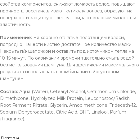
свойства компонентов, снижают ломкость волос, повышают
прочность, восстанавливают кутикулу волоса, образуют на
поверхности защитную плёнку, придают волосам мягкость и
эластичность.
Применение:
На хорошо отжатые полотенцем волосы,
попрядно, нанести кистью достаточное количество маски.
Накрыть п/э шапочкой и оставить под источником тепла на
10-15 минут. По окончании времени тщательно смыть водой
без использования шампуня. Для достижения максимального
результата использовать в комбинации с йогуртовым
шампунем.
Состав:
Aqua (Water), Cetearyl Alcohol, Cetrimonium Chloride,
Dimethicone, Hydrolyzed Milk Protein, Leuconostoc/Radish
Root Ferment Filtrate, Glycerin, Amodimethicone, Trideceth-12,
Sodium Dehydroacetate, Citric Acid, BHT, Linalool, Parfum
(Fragrance).
Детали