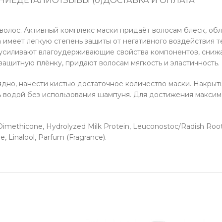
НИЕ
ДЕТАЛИ
ОТЗЫВЫ (0)
ДОСТАВКА И ОПЛАТА
волос. Активный комплекс маски придаёт волосам блеск, об
имеет легкую степень защиты от негативного воздействия 
усиливают влагоудерживающие свойства компонентов, снижа
защитную плёнку, придают волосам мягкость и эластичность.
но, нанести кистью достаточное количество маски. Накрыть
ь водой без использования шампуня. Для достижения максима
 Dimethicone, Hydrolyzed Milk Protein, Leuconostoc/Radish Root
, Linalool, Parfum (Fragrance).