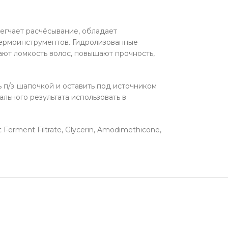
легчает расчёсывание, обладает
термоинструментов. Гидролизованные
ют ломкость волос, повышают прочность,
 п/э шапочкой и оставить под источником
льного результата использовать в
 Ferment Filtrate, Glycerin, Amodimethicone,