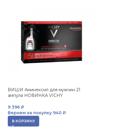
ВИШИ Аминексил для мужчин 21
Kera-Solutions, 
ампула НОВИНКА VICHY
комплексом про
реконструирующ
200 мл VICHY
9 396
₽
Вернем за покупку
940 ₽
3 244
₽
В КОРЗИНУ
Вернем за пок
В КОРЗИНУ