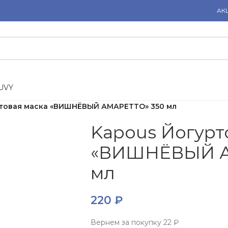
АК
U
V
Y
ртовая маска «ВИШНЁВЫЙ АМАРЕТТО» 350 мл
Kapous Йогурт
«ВИШНЁВЫЙ А
мл
220
₽
Вернем за покупку
22 ₽