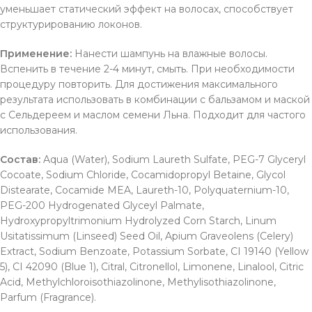
уменьшает статический эффект на волосах, способствует
структурированию локонов.
Применение:
Нанести шампунь на влажные волосы.
Вспенить в течение 2-4 минут, смыть. При необходимости
процедуру повторить. Для достижения максимального
результата использовать в комбинации с бальзамом и маской
с Сельдереем и маслом семени Льна. Подходит для частого
использования.
Состав:
Aqua (Water), Sodium Laureth Sulfate, PEG-7 Glyceryl
Cocoate, Sodium Chloride, Cocamidopropyl Betaine, Glycol
Distearate, Cocamide MEA, Laureth-10, Polyquaternium-10,
PEG-200 Hydrogenated Glyceyl Palmate,
Hydroxypropyltrimonium Hydrolyzed Corn Starch, Linum
Usitatissimum (Linseed) Seed Oil, Apium Graveolens (Celery)
Extract, Sodium Benzoate, Potassium Sorbate, CI 19140 (Yellow
5), CI 42090 (Blue 1), Citral, Citronellol, Limonene, Linalool, Citric
Acid, Methylchloroisothiazolinone, Methylisothiazolinone,
Parfum (Fragrance).