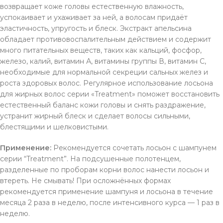
возвращает коже головы естественную влажность,
успокаивает и ухаживает за ней, а волосам придаёт
эластичность, упругость и блеск. Экстракт апельсина
обладает противовоспалительным действием и содержит
много питательных веществ, таких как кальций, фосфор,
железо, калий, витамин А, витамины группы В, витамин С,
необходимые для нормальной секреции сальных желез и
роста здоровых волос. Регулярное использование лосьона
для жирных волос серии «Treatment» поможет восстановить
естественный баланс кожи головы и снять раздражение,
устранит жирный блеск и сделает волосы сильными,
блестящими и шелковистыми.
Применение:
Рекомендуется сочетать лосьон с шампунем
серии “Treatment”. На подсушенные полотенцем,
разделенные по проборам корни волос нанести лосьон и
втереть. Не смывать! При осложнённых формах
рекомендуется применение шампуня и лосьона в течение
месяца 2 раза в неделю, после интенсивного курса — 1 раз в
неделю.