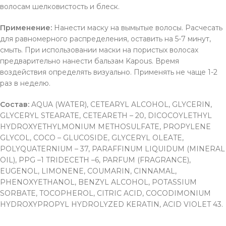
волосам шелковистость и блеск.
Применение:
Нанести маску на вымытые волосы. Расчесать
для равномерного распределения, оставить на 5-7 минут,
смыть. При использовании маски на пористых волосах
предварительно нанести бальзам Kapous. Время
воздействия определять визуально. Применять не чаще 1-2
раз в неделю.
Состав:
AQUA (WATER), CETEARYL ALCOHOL, GLYCERIN,
GLYCERYL STEARATE, CETEARETH – 20, DICOCOYLETHYL
HYDROXYETHYLMONIUM METHOSULFATE, PROPYLENE
GLYCOL, COCO – GLUCOSIDE, GLYCERYL OLEATE,
POLYQUATERNIUM – 37, PARAFFINUM LIQUIDUM (MINERAL
OIL), PPG –1 TRIDECETH –6, PARFUM (FRAGRANCE),
EUGENOL, LIMONENE, COUMARIN, CINNAMAL,
PHENOXYETHANOL, BENZYL ALCOHOL, POTASSIUM
SORBATE, TOCOPHEROL, CITRIC ACID, COCODIMONIUM
HYDROXYPROPYL HYDROLYZED KERATIN, ACID VIOLET 43.