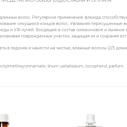
НИЕ
ДЕТАЛИ
ОТЗЫВЫ (0)
ДОСТАВКА И ОПЛАТА
длинных волос. Регулярное применение флюида способству
зование секущихся концов волос. Увлажняя пересушенные вол
реды и УФ-лучей. Входящие в состав силиконовое и льняно
бволакивая поврежденные участки, защищая их и сохраняя ес
ь в ладонях и нанести на чистые, влажные волосы (2/3 дли
ylmethixycinnamate, linum usitatissium, tocopherol, parfum.