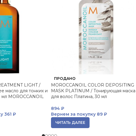
ПРОДАНО
EATMENT LIGHT /
MOROCCANOIL COLOR DEPOSITING
е масло для тонких и
MASK PLATINUM / Тонирующая маска
00 мл MOROCCANOIL
для волос Платина, 30 мл
894
₽
ку
361 ₽
Вернем за покупку
89 ₽
ЧИТАТЬ ДАЛЕЕ