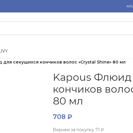
АК
U
V
Y
 для секущихся кончиков волос «Crystal Shine» 80 мл
Kapous Флюид 
кончиков волос
80 мл
708
₽
Вернем за покупку
71 ₽