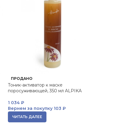
Kera-Solutions, 
ПРОДАНО
комплексом про
Тоник-активатор к маске
реконструирующ
поросуживающей, 350 мл ALPIKA
200 мл VICHY
1 034
₽
3 244
₽
Вернем за покупку
103 ₽
Вернем за пок
ЧИТАТЬ ДАЛЕЕ
В КОРЗИНУ