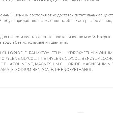
теины Пшеницы восполняют недостаток питательных веществ
Бамбука придаёт волосам лёгкость, облегчает расчёсывание
но нанести кистью достаточное количество маски. Накрыть 
ть водой без использования шампуня.
UM CHLORIDE, DIPALMYTOYLETHYL HYDROXYETHYLMONIUM 
ROPYLENE GLYCOL, TRIETHYLENE GLYCOL, BENZYL ALCOH
OTHIAZOLINONE, MAGNESIUM CHLORIDE, MAGNESIUM NIT
NAMATE, SODIUM BENZOATE, PHENOXYETHANOL.