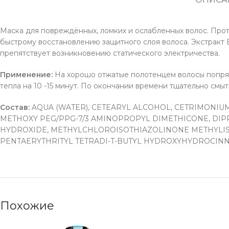
Маска для повреждённых, ломких и ослабленных волос. Про
быстрому восстановлению защитного слоя волоса. Экстракт 
препятствует возникновению статического электричества.
Применение:
На хорошо отжатые полотенцем волосы попряд
тепла на 10 -15 минут. По окончании времени тщательно смы
Состав:
AQUA (WATER), CETEARYL ALCOHOL, CETRIMONI
METHOXY PEG/PPG-7/3 AMINOPROPYL DIMETHICONE, DIP
HYDROXIDE, METHYLCHLOROISOTHIAZOLINONE METHYLIS
PENTAERYTHRITYL TETRADI-T-BUTYL HYDROXYHYDROCIN
Похожие