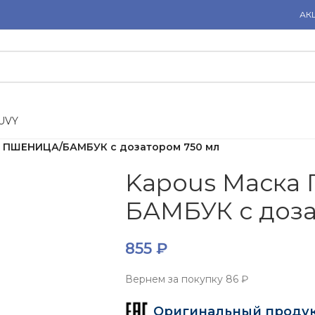
АК
U
V
Y
а ПШЕНИЦА/БАМБУК с дозатором 750 мл
Kapous Маска
БАМБУК с доза
855
₽
Вернем за покупку
86 ₽
Оригинальный проду