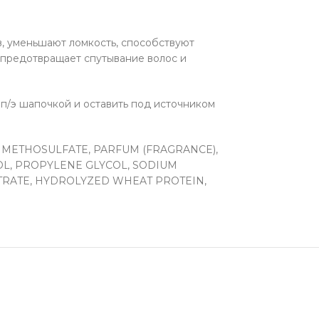
, уменьшают ломкость, способствуют
, предотвращает спутывание волос и
п/э шапочкой и оставить под источником
METHOSULFATE, PARFUM (FRAGRANCE),
OL, PROPYLENE GLYCOL, SODIUM
RATE, HYDROLYZED WHEAT PROTEIN,