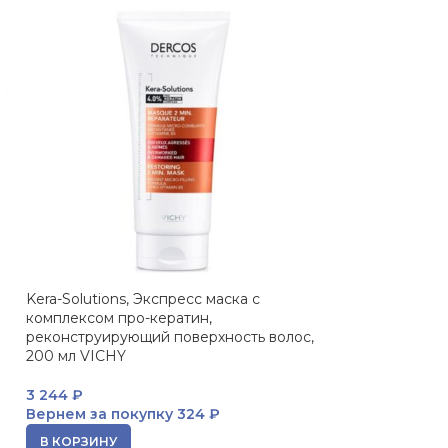
Kera-Solutions, Экспресс маска с
Densi-Solutions
комплексом про-кератин,
истонченных и 
реконструирующий поверхность волос,
VICHY
200 мл VICHY
8 250
₽
3 244
₽
Вернем за пок
Вернем за покупку
324 ₽
В КОРЗИНУ
В КОРЗИНУ