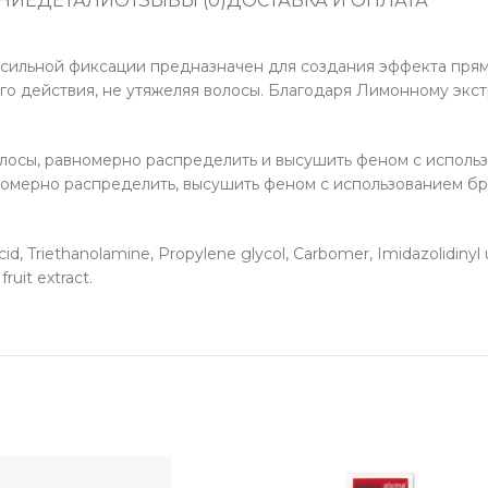
НИЕ
ДЕТАЛИ
ОТЗЫВЫ (0)
ДОСТАВКА И ОПЛАТА
» сильной фиксации предназначен для создания эффекта прям
го действия, не утяжеляя волосы. Благодаря Лимонному эк
олосы, равномерно распределить и высушить феном с исполь
номерно распределить, высушить феном с использованием бр
id, Triethanolamine, Propylene glycol, Carbomer, Imidazolidiny
ruit extract.