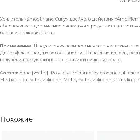
ОПИСА
Усилитель «Smooth and Curly» двойного действия «Amplifier
обеспечивает достижение очевидного результата длительно
блеск и шелковистость.
Применение:
Для усиления завитков нанести на влажные в
Для эффекта гладких волос нанести на влажные волосы, рав
получения безукоризненно гладких и сияющих волос.
Состав:
Aqua [Water], Polyacrylamidomethylpropane sulfonic ac
Methylchloroisothiazolinone, Methylisothiazolinone, Citrus limon f
Похожие