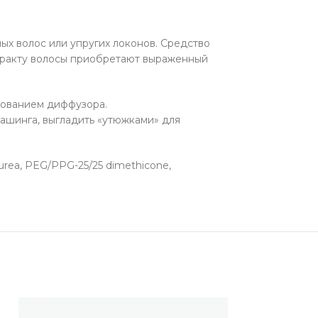
ых волос или упругих локонов. Средство
стракту волосы приобретают выраженный
зованием диффузора.
ашинга, выгладить «утюжками» для
l urea, PEG/PPG-25/25 dimethicone,