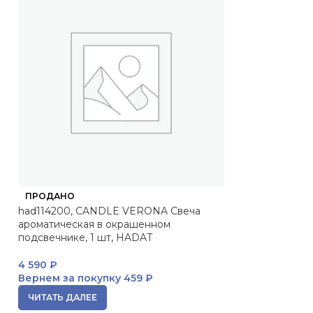
ПРОДАНО
ПРОДАНО
had114200, CANDLE VERONA Свеча
Pleyana Интимн
ароматическая в окрашенном
подсвечнике, 1 шт, HADAT
3 907
₽
Вернем за пок
4 590
₽
ЧИТАТЬ ДАЛЕЕ
Вернем за покупку
459 ₽
ЧИТАТЬ ДАЛЕЕ