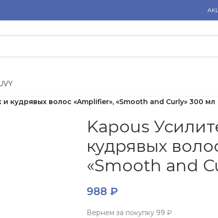
АК
U
V
Y
и кудрявых волос «Amplifier», «Smooth and Curly» 300 мл
Kapous Усилит
кудрявых волос 
«Smooth and Cu
988
₽
Вернем за покупку
99 ₽