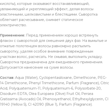
кислоты), которые оказывают восстанавливающий,
увлажняющий и укрепляющий эффект, делая волосы
эластичными, шелковистыми и блестящими. Сыворотка
облегчает расчесывание, снимает статическое
электричество.
Применение:
Перед применением хорошо встряхнуть
флакон с сывороткой для смешения двух фаз. На вымытые и
отжатые полотенцем волосы равномрно распылить
сыворотку, уделяя особое внимание поврежденным
участкам волос, расчесать. Не смывая, выполнить укладку.
Сыворотка предназначена для ежедневного применения.
Допускается нанесение на сухие волосы.
Состав:
Aqua (Water), Cyclopentasiloxane, Dimethicone, PEG-
14 Dimethicone, Phenyl Trimethicone, Parfum (Fragrance), Citric
Acid, Polyquaternium-11, Polyquaternium-6, Polysorbate-20,
Disodium EDTA, Olea Europaea (Olive) Fruit Oil, Persea
Gratissima (Avocado) Oil, Phenoxyethanol, Ethylhexylglycerin, CI
19140 (Yellow 5), CI 42090 (Blue 1), Parfum (Fragrance).