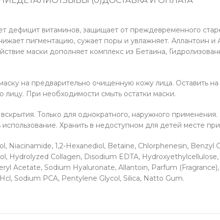
НИЕ
ДЕТАЛИ
ОТЗЫВЫ (0)
ДОСТАВКА И ОПЛАТА
т дефицит витаминов, защищает от преждевременного старе
 снижает пигментацию, сужает поры и увлажняет. Аллантоин 
ствие маски дополняет комплекс из Бетаина, Гидролизованн
аску на предварительно очищенную кожу лица. Оставить на 2
 лицу. При необходимости смыть остатки маски.
 вскрытия. Только для однократного, наружного применения.
использование. Хранить в недоступном для детей месте при 
l, Niacinamide, 1,2-Hexanediol, Betaine, Chlorphenesin, Benzyl G
ycol, Hydrolyzed Collagen, Disodium EDTA, Hydroxyethylcellulose
eryl Acetate, Sodium Hyaluronate, Allantoin, Parfum (Fragrance
Hcl, Sodium PCA, Pentylene Glycol, Silica, Natto Gum.