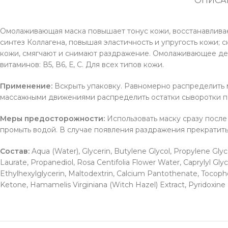
ОПИСА
Омолаживающая маска повышает тонус кожи, восстанавливае
синтез Коллагена, повышая эластичность и упругость кожи;
кожи, смягчают и снимают раздражение. Омолаживающее дей
витаминов: В5, В6, Е, С. Для всех типов кожи.
Применение:
Вскрыть упаковку. Равномерно распределить м
массажными движениями распределить остатки сыворотки по
Меры предосторожности:
Использовать маску сразу после
промыть водой. В случае появления раздражения прекратить 
Состав:
Aqua (Water), Glycerin, Butylene Glycol, Propylene Glyco
Laurate, Propanediol, Rosa Centifolia Flower Water, Caprylyl Gl
Ethylhexylglycerin, Maltodextrin, Calcium Pantothenate, Tocoph
Ketone, Hamamelis Virginiana (Witch Hazel) Extract, Pyridoxine 