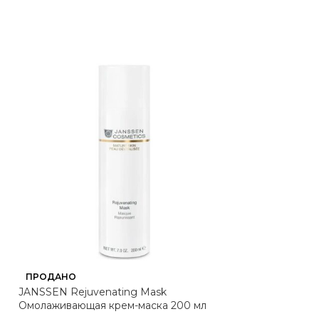
ПРОДАНО
ПРОДАНО
JANSSEN Rejuvenating Mask
JANSSEN Instan
Омолаживающая крем-маска 200 мл
Мгновенно усп