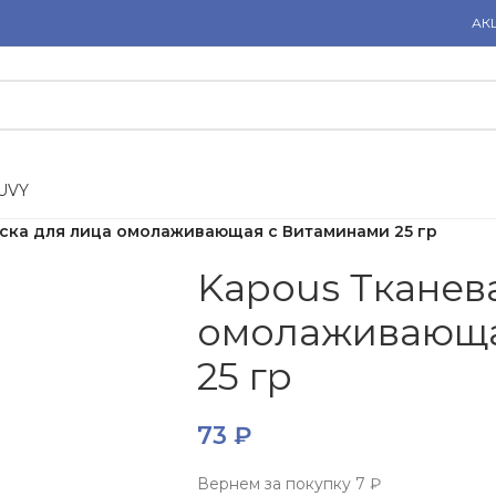
АК
U
V
Y
ска для лица омолаживающая с Витаминами 25 гр
Kapous Тканев
омолаживающа
25 гр
73
₽
Вернем за покупку
7 ₽