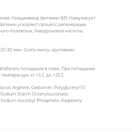
ния. Ниацинамид (витамин В3) стимулирует
и Аргинин ускоряют процесс регенерации
ого Коллагена, Гиалуроновой кислоты,
0-30 мин. Снять маску, круговыми
 Избегать попадания в глаза. При попадании
температуре от +5 С до +25 С.
lycol, Arginine, Carbomer, Polyglyceryl-10
, Sodium Starch Octenylsuccinate,
), Sodium Ascorbyl Phosphate, Raspberry