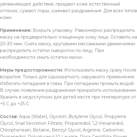
увлажняющее действие, придают коже естественный
оттенок, сужают поры, снимают раздражения. Для всех типов
кожи.
Применение:
Вскрыть упаковку. Равномерно распределить
маску на предварительно очищенную кожу лица. Оставить на
20-30 мин. Снять маску, круговыми массажными движениями
распределить остатки сыворотки по лицу. При
необходимости смыть остатки маски.
Меры предосторожности:
Использовать маску сразу после
вскрытия. Только для однократного, наружного применения.
Избегать попадания в глаза. При попадании промыть водой.
В случае появления раздражения прекратить использование.
Хранить в недоступном для детей месте при температуре от
+5 С до +25 С.
Состав:
Aqua (Water), Glycerin, Butylene Glycol, Propylene
Glycol, Snail Secretion Filtrate, Propanediol, 1,2-Hexanediol,
Chlorphenesin, Betaine, Benzyl Glycol, Arginine, Carbomer,
Propanediol, Polyglyceryl-10 Laurate, Rosa Centifolia Flower