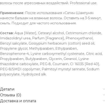
волосы после агрессивных воздействий. Professional use.
Применение:
После использования «Сатин-Шампуня»
нанести бальзам на влажные волосы. Оставить на 3-5 минут,
смыть. Подходит для частого использования.
Состав:
Aqua [Water], Cetearyl alcohol, Cetrimonium chloride,
Imidazolidinyl urea, Parfum [Fragrance], Phenoxyethanol,
Benzyl salicylate, Gossypium herbaceum (cotton) seed oil,
Propylene glycol, Methylparaben, Ethylparaben,
Benzophenone-4, Lysine carboxymethyl cysteinate, Citric acid,
Propylparaben, Butylparaben, Glycerin, Geraniol, Lysine
thiazolidine carboxylate, PEG-8, Coumarin, CI 16035 [Red 40],
PEG-8/SMDI copolymer, Palmitoyl myristyl serinate, Sodium
polyacrylate, Hydrolyzed silk.
Детали
Отзывы (0)
Доставка и оплата