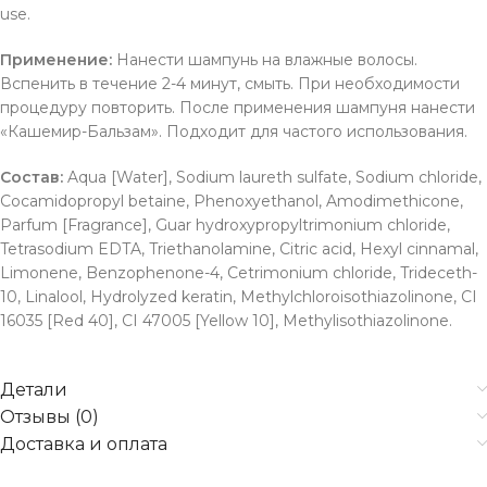
use.
Применение:
Нанести шампунь на влажные волосы.
Вспенить в течение 2-4 минут, смыть. При необходимости
процедуру повторить. После применения шампуня нанести
«Кашемир-Бальзам». Подходит для частого использования.
Состав:
Aqua [Water], Sodium laureth sulfate, Sodium chloride,
Cocamidopropyl betaine, Phenoxyethanol, Amodimethicone,
Parfum [Fragrance], Guar hydroxypropyltrimonium chloride,
Tetrasodium EDTA, Triethanolamine, Citric acid, Hexyl cinnamal,
Limonene, Benzophenone-4, Cetrimonium chloride, Trideceth-
10, Linalool, Hydrolyzed keratin, Methylchloroisothiazolinone, CI
16035 [Red 40], CI 47005 [Yellow 10], Methylisothiazolinone.
Детали
Отзывы (0)
Доставка и оплата