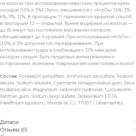
на волосах при использовании невысоких процентов крем-
оксидов (1,5% и 3%)! Легко смешивается с «ActiOx» 1,5%, 3%,
6%, 9%, 12%. В пропорции 1:1 применяется закрытый способ,
в пропорции 1:2 — открытый. Время выдержки на волосах —
до 55 минут при постоянном визуальном контроле,
обесцвечивает до 6 уровней. При использовании «ActiOx»
(1,5%) и 3% допускается передерживание. При
использовании пудры в комбинации с 12%-ным крем-
оксидом следует быть предельно внимательными и
осторожными, возможны повреждения кожи головы и волос!
Состав:
Potassium persulfate, Ammonium persulfate, Sodium
silicate, Sodium stearate, Cyamopsis tetragonolobus gum, Silica,
Hydrated silica, Magnesium carbonate hydroxide, Cyclodextrin,
Xanthan gum, Sodium lauryl sulfate, Tetrasodium EDTA,
Paraffinum liquidum / Mineral oil, C.I. 77007 / Ultramarines.
Детали
Отзывы (0)