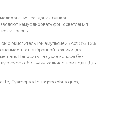
 мелирования, создания бликов —
озволяют камуфлировать фон осветления.
 кожи головы.
к с окислительной эмульсией «ActiOx» 1,5%
в зависимости от выбранной техники, до
мешать. Наносить на сухие волосы без
ющую смесь обильным количеством воды. Для
icate, Cyamopsis tetragonolobus gum,