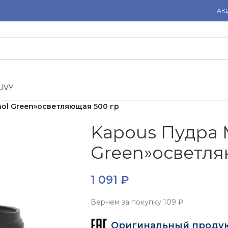
АК
U
V
Y
ol Green»осветляющая 500 гр
Kapous Пудра
Green»осветля
1 091
₽
Вернем за покупку
109 ₽
Оригинальный проду