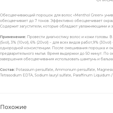
Обесцвечивающий порошок для волос «Menthol Green» униве
обесцвечивает до 7 тонов. Эффективно обесцвечивает окра
Содержит загустители, которые обладают увлажняющими и 
Применение:
Провести диагностику волос и кожи головы. 
(5vol), 3% (10vol), 6% (20vol) − для всех видов работ,9% (30vo
однородной консистенции. После смешивания порошка и окис
предварительного мытья. Время выдержки до 50 минут. По
завершения обесцвечивания использовать шампунь и бальзам
Состав:
Potassium persulfate, Ammonium persulfate, Magnesium
Tetrasodium EDTA, Sodium lauryl sulfate, Paraffinum Liquidum / 
Похожие