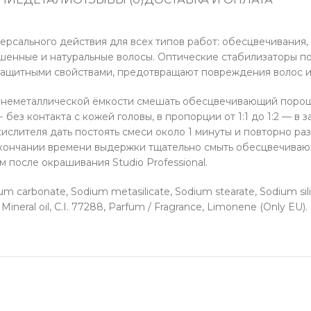
рсального действия для всех типов работ: обесцвечивания,
шенные и натуральные волосы. Оптические стабилизаторы п
защитными свойствами, предотвращают повреждения волос и
В неметаллической ёмкости смешать обесцвечивающий порошо
l) − без контакта с кожей головы, в пропорции от 1:1 до 1:2 — 
лителя дать постоять смеси около 1 минуты и повторно раз
 окончании времени выдержки тщательно смыть обесцвечива
 после окрашивания Studio Professional.
 carbonate, Sodium metasilicate, Sodium stearate, Sodium sil
Mineral oil, C.I. 77288, Parfum / Fragrance, Limonene (Only EU).