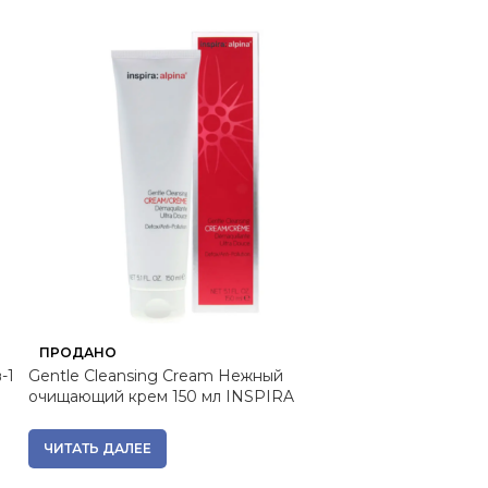
ПРОДАНО
ПРОДАНО
-1
Gentle Cleansing Cream Нежный
had114200, CA
очищающий крем 150 мл INSPIRA
ароматическая
подсвечнике, 1
ЧИТАТЬ ДАЛЕЕ
4 590
₽
Вернем за пок