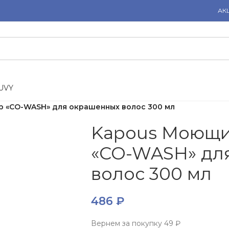
АК
U
V
Y
 «CO-WASH» для окрашенных волос 300 мл
Kapous Моющи
«CO-WASH» дл
волос 300 мл
486
₽
Вернем за покупку
49 ₽