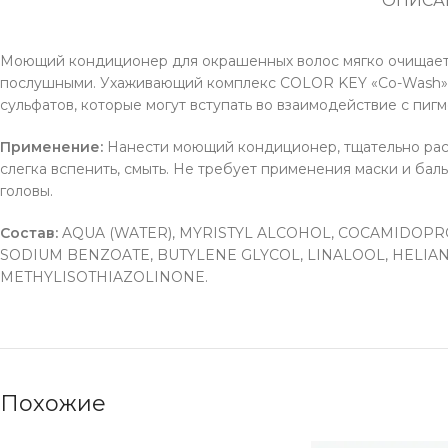
ОПИСА
Моющий кондиционер для окрашенных волос мягко очищает в
послушными. Ухаживающий комплекс COLOR KEY «Co-Wash» с
сульфатов, которые могут вступать во взаимодействие с пиг
Применение:
Нанести моющий кондиционер, тщательно распр
слегка вспенить, смыть. Не требует применения маски и ба
головы.
Состав:
AQUA (WATER), MYRISTYL ALCOHOL, COCAMIDOPRO
SODIUM BENZOATE, BUTYLENE GLYCOL, LINALOOL, HELI
METHYLISOTHIAZOLINONE.
Похожие