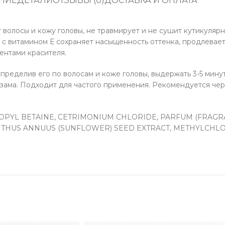
НИЕ
ДЕТАЛИ
ОТЗЫВЫ (0)
ДОСТАВКА И ОПЛАТА
олосы и кожу головы, не травмирует и не сушит кутикулярн
 витамином Е сохраняет насыщенность оттенка, продлевает
ментами красителя.
еделив его по волосам и коже головы, выдержать 3-5 мину
льзама. Подходит для частого применения. Рекомендуется че
PYL BETAINE, CETRIMONIUM CHLORIDE, PARFUM (FRAGRAN
ANTHUS ANNUUS (SUNFLOWER) SEED EXTRACT, METHYLCHL