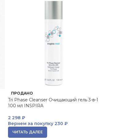
ПРОДАНО
ПРОДАНО
Tri Phase Cleanser Очищающий гель 3-в-1
Super Soft Eye 
100 мл INSPIRA
Phase Двухфазн
макияжа 100 мл
2 298
₽
Вернем за покупку
230 ₽
ЧИТАТЬ ДАЛЕЕ
ЧИТАТЬ ДАЛЕЕ