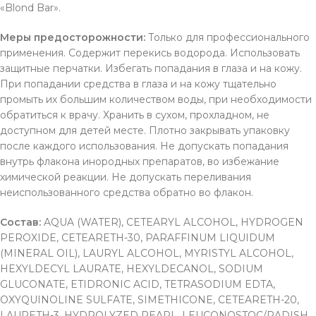
«Blond Bar».
Меры предосторожности:
Только для профессионального
применения. Содержит перекись водорода. Использовать
защитные перчатки. Избегать попадания в глаза и на кожу.
При попадании средства в глаза и на кожу тщательно
промыть их большим количеством воды, при необходимости
обратиться к врачу. Хранить в сухом, прохладном, не
доступном для детей месте. Плотно закрывать упаковку
после каждого использования. Не допускать попадания
внутрь флакона инородных препаратов, во избежание
химической реакции. Не допускать переливания
неиспользованного средства обратно во флакон.
Состав:
AQUA (WATER), CETEARYL ALCOHOL, HYDROGEN
PEROXIDE, CETEARETH-30, PARAFFINUM LIQUIDUM
(MINERAL OIL), LAURYL ALCOHOL, MYRISTYL ALCOHOL,
HEXYLDECYL LAURATE, HEXYLDECANOL, SODIUM
GLUCONATE, ETIDRONIC ACID, TETRASODIUM EDTA,
OXYQUINOLINE SULFATE, SIMETHICONE, CETEARETH-20,
LAURETH-3, HYDROLYZED PEARL, LEUCONOSTOC/RADISH