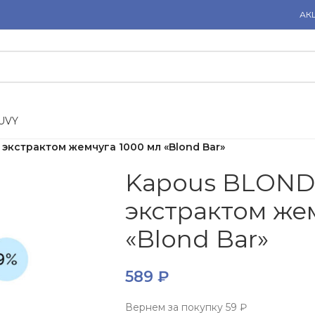
АК
U
V
Y
экстрактом жемчуга 1000 мл «Blond Bar»
Kapous BLOND
экстрактом же
«Blond Bar»
589
₽
Вернем за покупку
59 ₽