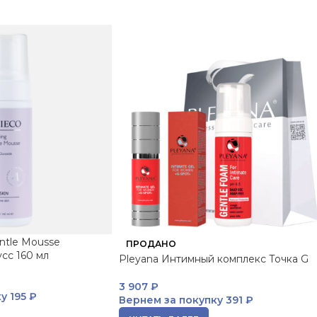
entle Mousse
ПРОДАНО
сс 160 мл
Pleyana Интимный комплекс Точка G
3 907
₽
ку
195 ₽
Вернем за покупку
391 ₽