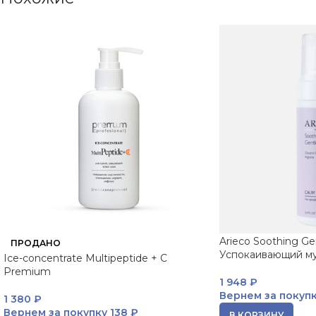
Arieco Soothing G
ПРОДАНО
Успокаивающий му
Ice-concentrate Multipeptide + C
Premium
1 948
₽
Вернем за покуп
1 380
₽
Вернем за покупку
138 ₽
В КОРЗИНУ