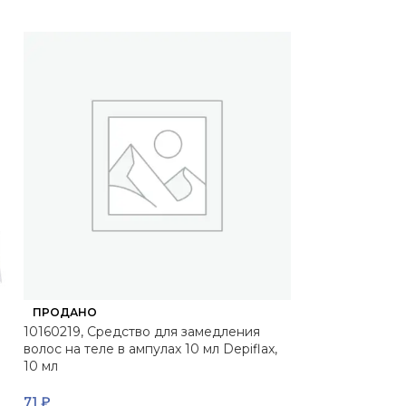
ПРОДАНО
ПРОДАНО
10160219, Средство для замедления
bel18169, PER
волос на теле в ампулах 10 мл Depiflax,
MOUSSE | ПЕ
10 мл
МУСС, 1500 г, B
71
₽
26 041
₽