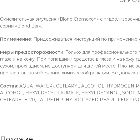
ОПИСА
Окислительная эмульсия «Blond Cremoxon» c гидролизован
серии «Blond Bar».
Применение:
Придерживаться инструкций по применению кр
Меры предосторожности:
Только для профессионального п
глаза и на кожу. При попадании средства в глаза и на кожу
сухом, прохладном, не доступном для детей месте. Плотно 
препаратов, во избежание химической реакции. Не допускат
Состав:
AQUA (WATER), CETEARYL ALCOHOL, HYDROGEN PE
ALCOHOL, HEXYLDECYL LAURATE, HEXYLDECANOL, SODIUM
CETEARETH-20, LAURETH-3, HYDROLYZED PEARL, LEUCON
Похожие