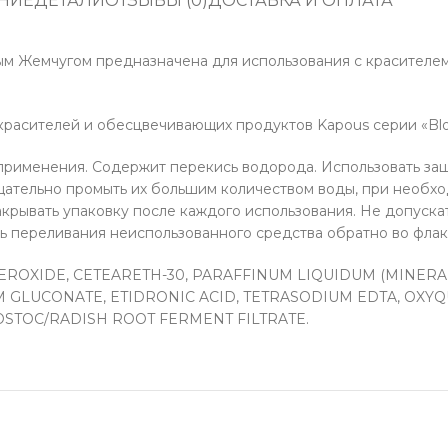
НИЕ
ДЕТАЛИ
ОТЗЫВЫ (0)
ДОСТАВКА И ОПЛАТА
ным Жемчугом предназначена для использования с красител
асителей и обесцвечивающих продуктов Kapous серии «Blo
рименения. Содержит перекись водорода. Использовать защ
 тщательно промыть их большим количеством воды, при необхо
закрывать упаковку после каждого использования. Не допуск
ь переливания неиспользованного средства обратно во флак
ROXIDE, CETEARETH-30, PARAFFINUM LIQUIDUM (MINERAL 
 GLUCONATE, ETIDRONIC ACID, TETRASODIUM EDTA, OXYQ
OSTOC/RADISH ROOT FERMENT FILTRATE.