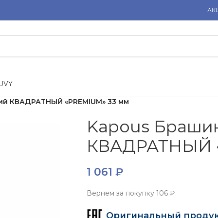
АК
U
V
Y
ий КВАДРАТНЫЙ «PREMIUM» 33 мм
Kapous Браши
КВАДРАТНЫЙ «
1 061
₽
Вернем за покупку
106 ₽
Оригинальный проду