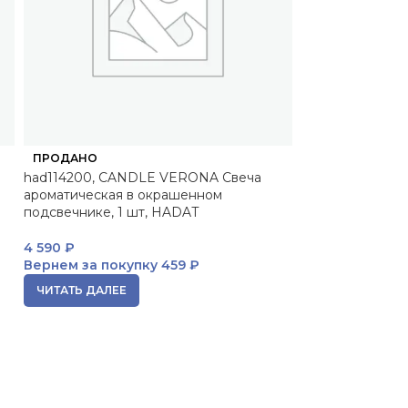
ПРОДАНО
ПРОДАНО
had114200, CANDLE VERONA Свеча
10160219, Сред
ароматическая в окрашенном
волос на теле в 
подсвечнике, 1 шт, HADAT
10 мл
4 590
₽
71
₽
Вернем за покупку
459 ₽
Вернем за пок
ЧИТАТЬ ДАЛЕЕ
ЧИТАТЬ ДАЛЕЕ