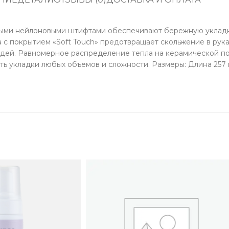
ыми нейлоновыми штифтами обеспечивают бережную укладк
а с покрытием «Soft Touch» предотвращает скольжение в рук
дей. Равномерное распределение тепла на керамической по
ь укладки любых объемов и сложности. Размеры: Длина 257 м