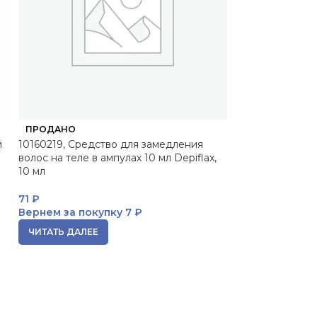
ПРОДАНО
ПРОДАНО
й
10160219, Средство для замедления
bel18169, PER
волос на теле в ампулах 10 мл Depiflax,
MOUSSE | ПЕ
10 мл
МУСС, 1500 г, B
71
₽
26 041
₽
Вернем за покупку
7 ₽
Вернем за пок
ЧИТАТЬ ДАЛЕЕ
ЧИТАТЬ ДАЛЕЕ