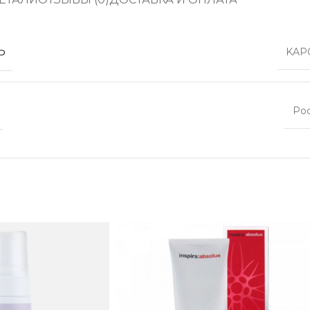
Ь
KAP
Ро