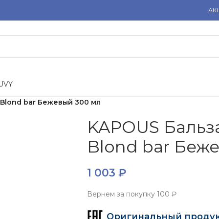
АК
U
V
Y
Blond bar Бежевый 300 мл
KAPOUS Бальз
Blond bar Беж
1 003
₽
Вернем за покупку
100 ₽
Оригинальный проду