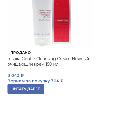
ПРОДАНО
ПРОДАНО
-1
Inspira Gentle Cleansing Cream Нежный
Super Soft Eye 
очищающий крем 150 мл
Phase Двухфазн
макияжа 100 мл
3 043
₽
Вернем за покупку
304 ₽
ЧИТАТЬ ДАЛЕЕ
ЧИТАТЬ ДАЛЕЕ