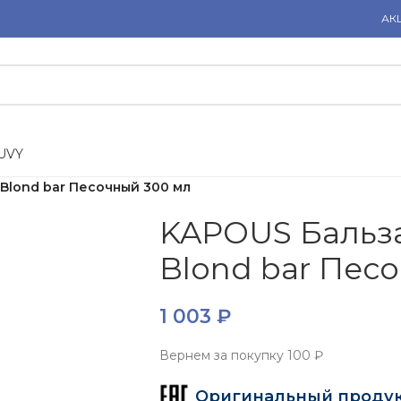
АК
U
V
Y
Blond bar Песочный 300 мл
KAPOUS Бальз
Blond bar Пес
1 003
₽
Вернем за покупку
100 ₽
Оригинальный проду