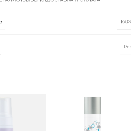
Ь
KAP
Ро