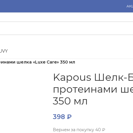
АК
U
V
Y
инами шелка «Luxe Care» 350 мл
Kapous Шелк-Б
протеинами ше
350 мл
398
₽
Вернем за покупку
40 ₽