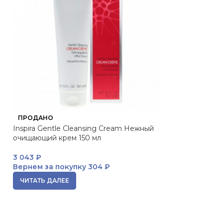
ПРОДАНО
ПРОДАНО
Inspira Gentle Cleansing Cream Нежный
Super Soft Eye 
очищающий крем 150 мл
Phase Двухфазн
макияжа 100 мл
3 043
₽
Вернем за покупку
304 ₽
ЧИТАТЬ ДАЛЕЕ
ЧИТАТЬ ДАЛЕЕ