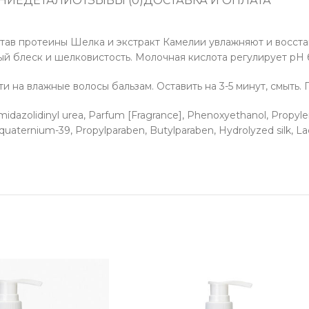
НИЕ
ДЕТАЛИ
ОТЗЫВЫ (0)
ДОСТАВКА И ОПЛАТА
остав протеины Шелка и экстракт Камелии увлажняют и восс
ый блеск и шелковистость. Молочная кислота регулирует pH ба
на влажные волосы бальзам. Оставить на 3-5 минут, смыть. 
Imidazolidinyl urea, Parfum [Fragrance], Phenoxyethanol, Propyl
aternium-39, Propylparaben, Butylparaben, Hydrolyzed silk, Lacti