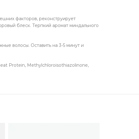
нешних факторов, реконструирует
оровый блеск. Терпкий аромат миндального
ные волосы. Оставить на 3-5 минут и
at Protein, Methylchloroisothiazolinone,