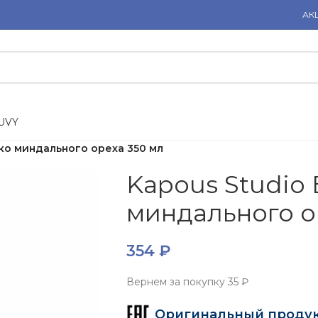
АК
U
V
Y
ко миндального ореха 350 мл
Kapous Studio
миндального о
354
₽
Вернем за покупку
35 ₽
Оригинальный проду