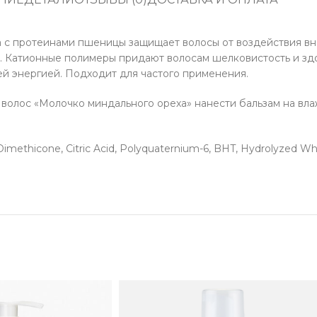
ла с протеинами пшеницы защищает волосы от воздействия в
м. Катионные полимеры придают волосам шелковистость и зд
ей энергией. Подходит для частого применения.
волос «Молочко миндального ореха» нанести бальзам на влаж
Dimethicone, Citric Acid, Polyquaternium-6, BHT, Hydrolyzed Whe