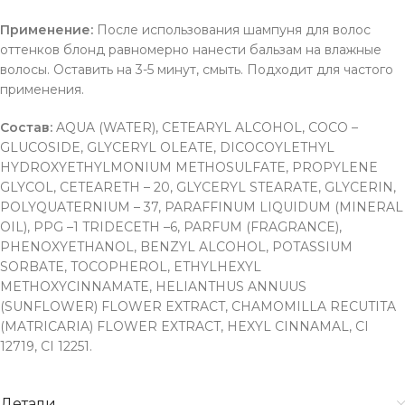
Применение:
После использования шампуня для волос
оттенков блонд равномерно нанести бальзам на влажные
волосы. Оставить на 3-5 минут, смыть. Подходит для частого
применения.
Состав:
AQUA (WATER), CETEARYL ALCOHOL, COCO –
GLUCOSIDE, GLYCERYL OLEATE, DICOCOYLETHYL
HYDROXYETHYLMONIUM METHOSULFATE, PROPYLENE
GLYCOL, CETEARETH – 20, GLYCERYL STEARATE, GLYCERIN,
POLYQUATERNIUM – 37, PARAFFINUM LIQUIDUM (MINERAL
OIL), PPG –1 TRIDECETH –6, PARFUM (FRAGRANCE),
PHENOXYETHANOL, BENZYL ALCOHOL, POTASSIUM
SORBATE, TOCOPHEROL, ETHYLHEXYL
METHOXYCINNAMATE, HELIANTHUS ANNUUS
(SUNFLOWER) FLOWER EXTRACT, CHAMOMILLA RECUTITA
(MATRICARIA) FLOWER EXTRACT, HEXYL CINNAMAL, CI
12719, CI 12251.
Детали