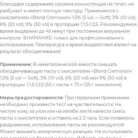
Благодаря содержанию каолина консистенция не течет, не
разбухает и имеет плотную текстуру. Применяется с
окислителем «Blond Cremoxon» 1.5% (5 vol — Soft), 3% (10 vol),
6% (20 vol), 9% (30 vol) в пропорции 1:1,5-1:2,5. Рекомендуемое
время выдержки до 45 минут при постоянном визуальном
контроле. ВНИМАНИЕ: только для профессионального
использования. Температура и время воздействия влияют на
результат обесцвечивания!
Применение:
В неметаллической емкости смешать
обесцвечивающую пасту с окислителем «Blond Cremoxon»
1,5% (5 vol — Soft), 3% (10 vol), 6% (20 vol) или 9% (30 vol) в
пропорции 1:1.5-1:2,5 (50 г пасты + 75 г-125 г окислителя).
Меры предосторожности:
При первичном применении
необходимо произвести тест на чувствительность! На
чистую кожу за ухом или на изгибе локтя нанести смесь
пасты с окислителем и оставить на 2-3 часа. Если появилось
раздражение, использование пасты не рекомендуется!
Может вызывать аллергическую реакцию. Не использовать