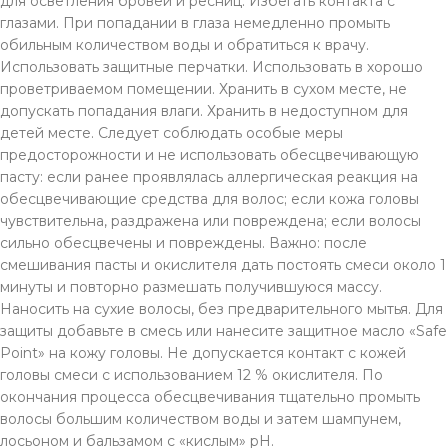
для осветления бровей и ресниц. Избегать контакта с
глазами. При попадании в глаза немедленно промыть
обильным количеством воды и обратиться к врачу.
Использовать защитные перчатки. Использовать в хорошо
проветриваемом помещении. Хранить в сухом месте, не
допускать попадания влаги. Хранить в недоступном для
детей месте. Следует соблюдать особые меры
предосторожности и не использовать обесцвечивающую
пасту: если ранее проявлялась аллергическая реакция на
обесцвечивающие средства для волос; если кожа головы
чувствительна, раздражена или повреждена; если волосы
сильно обесцвечены и повреждены. Важно: после
смешивания пасты и окислителя дать постоять смеси около 1
минуты и повторно размешать получившуюся массу.
Наносить на сухие волосы, без предварительного мытья. Для
защиты добавьте в смесь или нанесите защитное масло «Safe
Point» на кожу головы. Не допускается контакт с кожей
головы смеси с использованием 12 % окислителя. По
окончания процесса обесцвечивания тщательно промыть
волосы большим количеством воды и затем шампунем,
лосьоном и бальзамом с «кислым» рН.