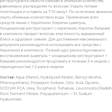
реструктуранта нанести бальзам в обильном количестве,
равномерно распределяя по волосам. Укрыть теплым
полотенцем и оставить на 7-10 минут. По истечению времени
смыть обильным количеством воды. Применение всех
средств линии с Кератином (Кератин шампунь,
Кондиционер-реструктурант с кератином, Кератин бальзам)
в комплексе придаст волосам эластичность, выраженный
блеск и здоровое сияние. Для достижения максимального
результата рекомендуется использовать все средства с
Кератином в комплексе. Полный курс реконструктивного
восстановления (шампунь + кондиционер-реструктурант +
бальзам) рекомендуется продолжать в течении 3-4 недель с
периодичностью 1-2 раза в неделю.
Состав:
Aqua (Water), Hydrolyzed Keratin, Benzyl Alcohol,
Phenoxyethanol, Potassium Sorbate, Citric Acid, Glycerin,
SODIUM PCA, Urea, Tocopherol, Trehalose, Leuconostoc/Radish
Root Ferment Filtrate, Polyquaternium — 51, Sodium
Hyaluronate.