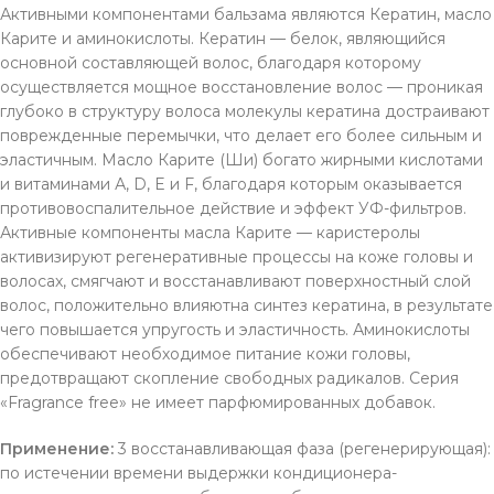
Активными компонентами бальзама являются Кератин, масло
Карите и аминокислоты. Кератин — белок, являющийся
основной составляющей волос, благодаря которому
осуществляется мощное восстановление волос — проникая
глубоко в структуру волоса молекулы кератина достраивают
поврежденные перемычки, что делает его более сильным и
эластичным. Масло Карите (Ши) богато жирными кислотами
и витаминами А, D, E и F, благодаря которым оказывается
противовоспалительное действие и эффект УФ-фильтров.
Активные компоненты масла Карите — каристеролы
активизируют регенеративные процессы на коже головы и
волосах, смягчают и восстанавливают поверхностный слой
волос, положительно влияютна синтез кератина, в результате
чего повышается упругость и эластичность. Аминокислоты
обеспечивают необходимое питание кожи головы,
предотвращают скопление свободных радикалов. Серия
«Fragrance free» не имеет парфюмированных добавок.
Применение:
3 восстанавливающая фаза (регенерирующая):
по истечении времени выдержки кондиционера-