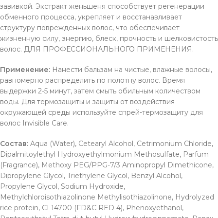
завивкой. Экстракт женьшеня способствует регенерации
обменного процесса, укрепляет и восстанавливает
структуру поврежденных волос, что обеспечивает
жизненную силу, энергию, блеск, прочность и шелковистость
волос. ДЛЯ ПРОФЕССИОНАЛЬНОГО ПРИМЕНЕНИЯ.
Применение:
Нанести бальзам на чистые, влажные волосы,
равномерно распределить по полотну волос. Время
выдержки 2-5 минут, затем смыть обильным количеством
воды. Для термозащиты и защиты от воздействия
окружающей среды используйте спрей-термозащиту для
волос Invisible Care.
Состав:
Aqua (Water), Cetearyl Alcohol, Cetrimonium Chloride,
Dipalmitoylethyl Hydroxyethylmonium Methosulfate, Parfum
(Fragrance), Methoxy PEG/PPG-7/3 Aminopropyl Dimethicone,
Dipropylene Glycol, Triethylene Glycol, Benzyl Alcohol,
Propylene Glycol, Sodium Hydroxide,
Methylchloroisothiazolinone Methylisothiazolinone, Hydrolyzed
rice protein, CI 14700 (FD&C RED 4), Phenoxyethanol,