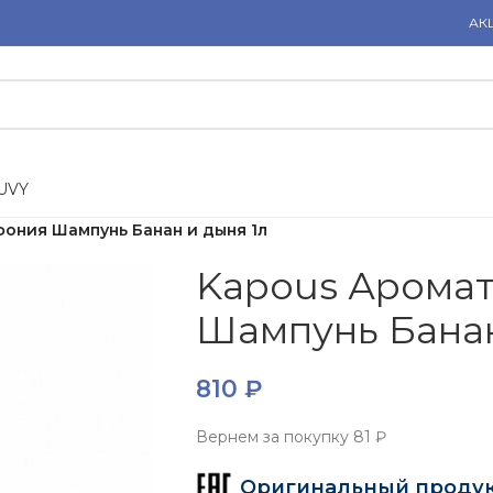
АК
U
V
Y
ония Шампунь Банан и дыня 1л
Kapous Арома
Шампунь Банан
810
₽
Вернем за покупку
81 ₽
Оригинальный проду