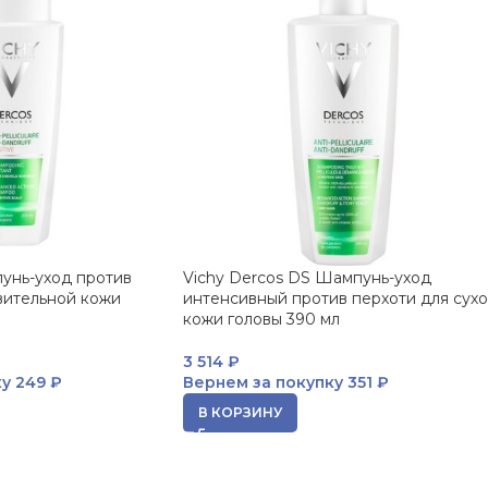
унь-уход против
Vichy Dercos DS Шампунь-уход
вительной кожи
интенсивный против перхоти для сух
кожи головы 390 мл
3 514
₽
ку
249 ₽
Вернем за покупку
351 ₽
В КОРЗИНУ