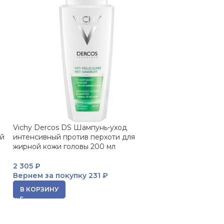
Vichy Dercos DS Шампунь-уход
Vichy Dercos De
ой
интенсивный против перхоти для
уплотняющий 2
жирной кожи головы 200 мл
2 974
₽
2 305
₽
Вернем за пок
Вернем за покупку
231 ₽
В КОРЗИНУ
В КОРЗИНУ