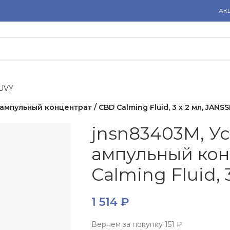
АК
U
V
Y
пульный концентрат / CBD Calming Fluid, 3 х 2 мл, JANS
jnsn83403M, 
ампульный кон
Calming Fluid, 
1 514
₽
Вернем за покупку
151 ₽