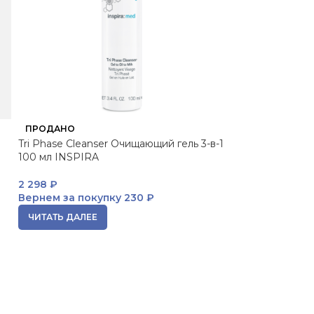
ПРОДАНО
ПРОДАНО
Tri Phase Cleanser Очищающий гель 3-в-1
Inspira Gentle 
100 мл INSPIRA
очищающий кре
2 298
₽
3 043
₽
Вернем за покупку
230 ₽
Вернем за пок
ЧИТАТЬ ДАЛЕЕ
ЧИТАТЬ ДАЛЕЕ