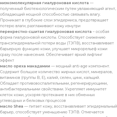
низкомолекулярная гиалуроновая кислота
—
полученный биотехнологическим путем увлажняющий агент,
обладающий мощной способностью связывать влагу.
Проникает в глубокие слои эпидермиса, предотвращает
потерю влаги, разглаживают кожу изнутри
перекрестно-сшитая гиалуроновая кислота
– особая
форма гиалуроновой кислоты. Способствует снижению
трансэпидермальной потери воды (ТЭПВ), восстанавливает
барьерную функцию кожи, улучшает микрорельеф кожи
сразу после нанесения. Обеспечивает яркий лифтинг
эффект
масло ореха макадамии
— мощный anti-age компонент.
Содержит большое количество жирных кислот, минералов,
витаминов (группы B, E), калий, селен, цинк, кальций.
Обладает противовоспалительными, регенерирующими,
антибактериальными свойствами. Укрепляет иммунитет
клеток кожи, ускоряя протекание в них обменных
углеводных и белковых процессов
масло Shea
— питает кожу, восстанавливает эпидермальный
барьер, способствует уменьшению ТЭПВ. Отмечается