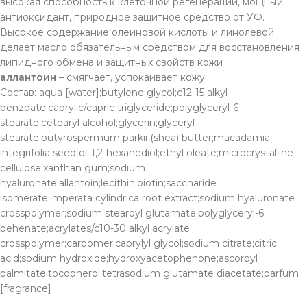
высокая способность к клеточной регенерации, мощный
антиоксидант, природное защитное средство от УФ.
Высокое содержание олеиновой кислоты и линолевой
делает масло обязательным средством для восстановления
липидного обмена и защитных свойств кожи
аллантоин
– смягчает, успокаивает кожу
Состав: aqua [water];butylene glycol;c12-15 alkyl
benzoate;caprylic/capric triglyceride;polyglyceryl-6
stearate;cetearyl alcohol;glycerin;glyceryl
stearate;butyrospermum parkii (shea) butter;macadamia
integrifolia seed oil;1,2-hexanediol;ethyl oleate;microcrystalline
cellulose;xanthan gum;sodium
hyaluronate;allantoin;lecithin;biotin;saccharide
isomerate;imperata cylindrica root extract;sodium hyaluronate
crosspolymer;sodium stearoyl glutamate;polyglyceryl-6
behenate;acrylates/c10-30 alkyl acrylate
crosspolymer;carbomer;caprylyl glycol;sodium citrate;citric
acid;sodium hydroxide;hydroxyacetophenone;ascorbyl
palmitate;tocopherol;tetrasodium glutamate diacetate;parfum
[fragrance]