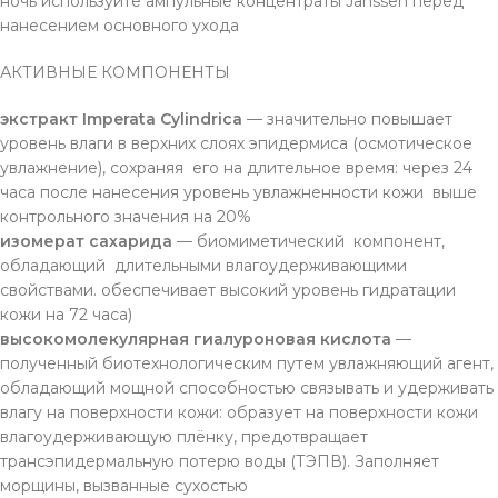
ночь используйте ампульные концентраты Janssen перед
нанесением основного ухода
АКТИВНЫЕ КОМПОНЕНТЫ
экстракт Imperata Cylindrica
— значительно повышает
уровень влаги в верхних слоях эпидермиса (осмотическое
увлажнение), сохраняя его на длительное время: через 24
часа после нанесения уровень увлажненности кожи выше
контрольного значения на 20%
изомерат сахарида
— биомиметический компонент,
обладающий длительными влагоудерживающими
свойствами. обеспечивает высокий уровень гидратации
кожи на 72 часа)
высокомолекулярная гиалуроновая кислота
—
полученный биотехнологическим путем увлажняющий агент,
обладающий мощной способностью связывать и удерживать
влагу на поверхности кожи: образует на поверхности кожи
влагоудерживающую плёнку, предотвращает
трансэпидермальную потерю воды (ТЭПВ). Заполняет
морщины, вызванные сухостью