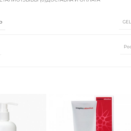
Ь
GEL
Ро