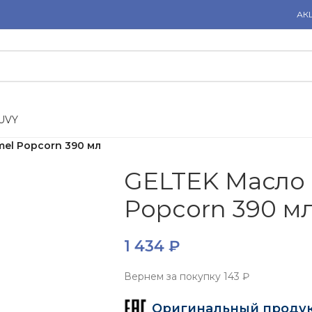
АК
U
V
Y
el Popcorn 390 мл
GELTEK Масло 
Popcorn 390 м
1 434
₽
Вернем за покупку
143 ₽
Оригинальный проду