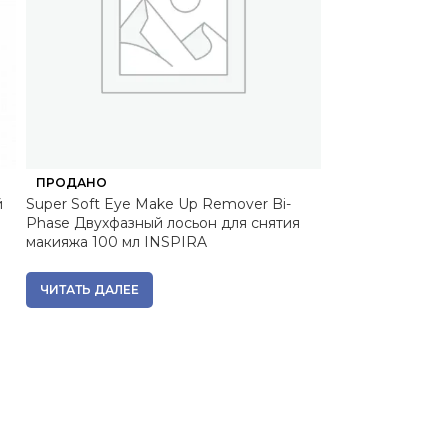
ПРОДАНО
ПРОДАНО
й
Super Soft Eye Make Up Remover Bi-
had114200, CA
Phase Двухфазный лосьон для снятия
ароматическая
макияжа 100 мл INSPIRA
подсвечнике, 1
4 590
₽
ЧИТАТЬ ДАЛЕЕ
Вернем за пок
ЧИТАТЬ ДАЛЕЕ