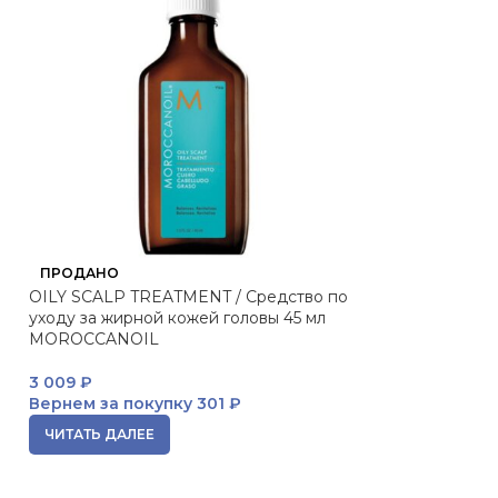
ПРОДАНО
ПРОДАНО
OILY SCALP TREATMENT / Средство по
SMOOTHING MA
уходу за жирной кожей головы 45 мл
разглаживающая
MOROCCANOIL
MOROCCANOIL
3 009
₽
999
₽
Вернем за покупку
301 ₽
Вернем за пок
ЧИТАТЬ ДАЛЕЕ
ЧИТАТЬ ДАЛЕЕ