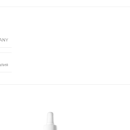
ANY
алия