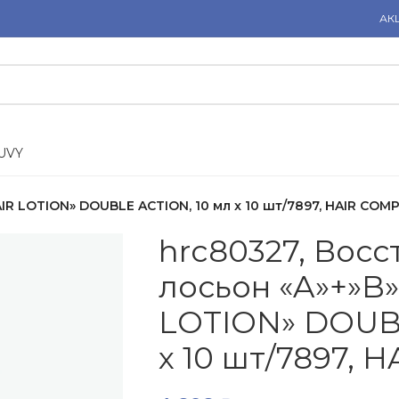
АК
U
V
Y
IR LOTION» DOUBLE ACTION, 10 мл x 10 шт/7897, HAIR COM
hrc80327, Вос
лосьон «A»+»B»
LOTION» DOUBL
x 10 шт/7897,