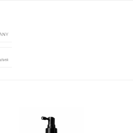
ANY
алия