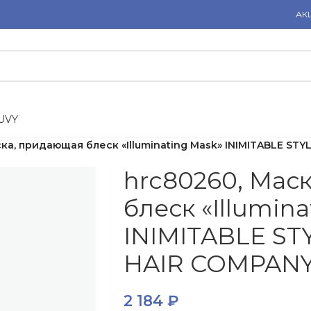
АК
U
V
Y
ка, придающая блеск «Illuminating Mask» INIMITABLE STY
hrc80260, Мас
блеск «Illumin
INIMITABLE STY
HAIR COMPAN
2 184
₽