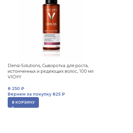
Densi-Solutions, Сыворотка для роста,
ПРОДАНО
истонченных и редеющих волос, 100 мл
Aminexil, Сред
VICHY
волос для мужч
мл VICHY
8 250
₽
Вернем за покупку
825 ₽
2 884
₽
Вернем за пок
В КОРЗИНУ
ЧИТАТЬ ДАЛЕЕ