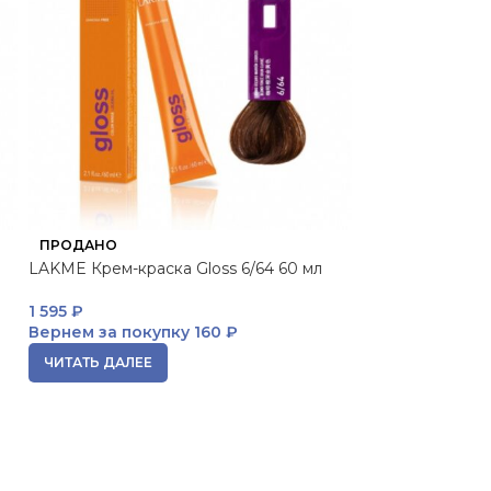
ПРОДАНО
ПРОДАНО
LAKME Крем-краска Gloss 6/64 60 мл
LAKME Крем-кра
1 595
₽
1 595
₽
Вернем за покупку
160 ₽
Вернем за пок
ЧИТАТЬ ДАЛЕЕ
ЧИТАТЬ ДАЛЕЕ