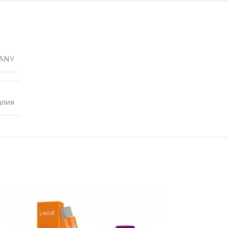
ANY
алия