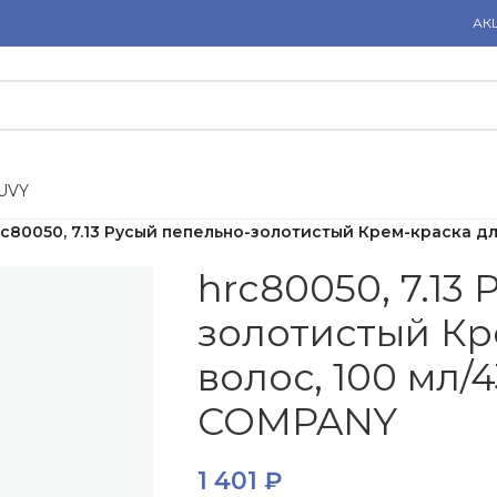
АК
U
V
Y
rc80050, 7.13 Русый пепельно-золотистый Крем-краска для
hrc80050, 7.13
золотистый Кр
волос, 100 мл/4
COMPANY
1 401
₽