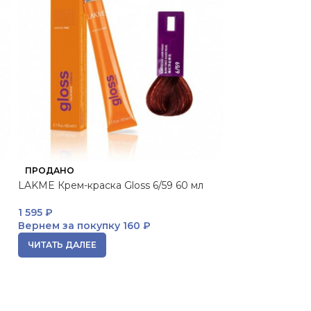
ПРОДАНО
ПРОДАНО
LAKME Крем-краска Gloss 6/59 60 мл
LAKME Крем-кра
1 595
₽
1 595
₽
Вернем за покупку
160 ₽
Вернем за пок
ЧИТАТЬ ДАЛЕЕ
ЧИТАТЬ ДАЛЕЕ