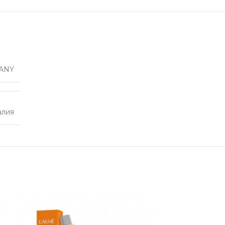
ANY
алия