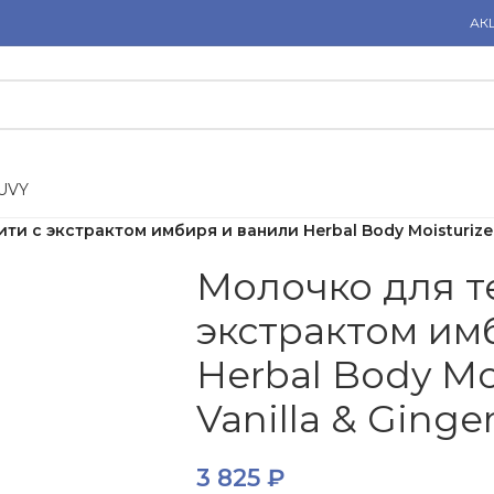
АК
U
V
Y
и с экстрактом имбиря и ванили Herbal Body Moisturizer 
Молочко для т
экстрактом им
Herbal Body Moi
Vanilla & Ging
3 825
₽