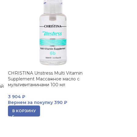
CHRISTINA Unstress Multi Vitamin
ПРОДАНО
Supplement Массажное масло с
ANNA LOTAN Bo
мультивитаминами 100 мл
ый
тела Гринс, 600
3 904
₽
999
₽
Вернем за покупку
390 ₽
Вернем за пок
В КОРЗИНУ
ЧИТАТЬ ДАЛЕЕ