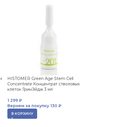
и
HISTOMER Green Age Stem Cell
HISTOMER Norma
Concentrate Концентрат стволовых
Cream Финишны
клеток ГринЭйдж 3 мл
для жирной кож
1 299
₽
7 656
₽
Вернем за покупку
130 ₽
Вернем за пок
В КОРЗИНУ
В КОРЗИНУ