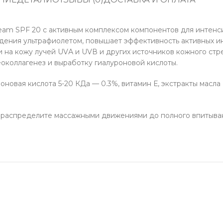
am SPF 20 с активным комплексом компонентов для интенси
дения ультрафиолетом, повышает эффективность активных и
 на кожу лучей UVА и UVВ и других источников кожного ст
околлагенез и выработку гиалуроновой кислоты.
овая кислота 5-20 КДа — 0.3%, витамин Е, экстракты масла 
 распределите массажными движениями до полного впитыван