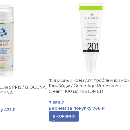
Финишный крем для проблемной кож
ГринЭйдж / Green Age Professional
щий SPF15 / BIOGENA
Cream, 100 мл HISTOMER
IOGENA
7 656
₽
Вернем за покупку
766 ₽
ку
431 ₽
В КОРЗИНУ