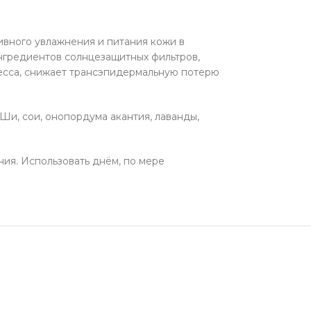
вного увлажнения и питания кожи в
нгредиентов солнцезащитных фильтров,
ресса, снижает трансэпидермальную потерю
Ши, сои, онопордума акантия, лаванды,
ия. Использовать днём, по мере