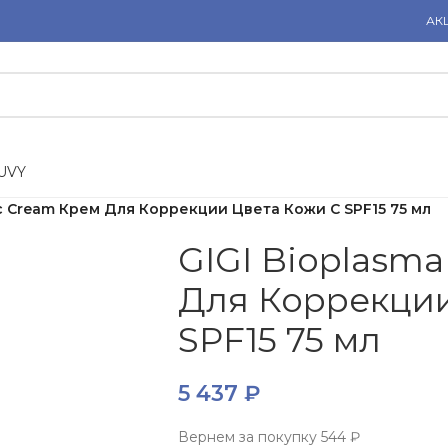
АК
U
V
Y
Cc Cream Крем Для Коррекции Цвета Кожи С SPF15 75 мл
GIGI Bioplasm
Для Коррекции
SPF15 75 мл
5 437
₽
Вернем за покупку
544 ₽