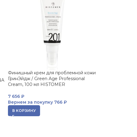
Финишный крем для проблемной кожи
Крем дермообно
ГринЭйдж / Green Age Professional
Repairing Dermal
NA
Cream, 100 мл HISTOMER
HISTOMER
7 656
₽
5 989
₽
Вернем за покупку
766 ₽
Вернем за пок
В КОРЗИНУ
В КОРЗИНУ