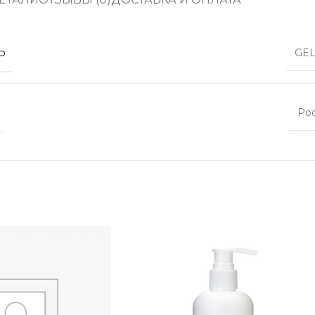
Ь
GEL
Ро