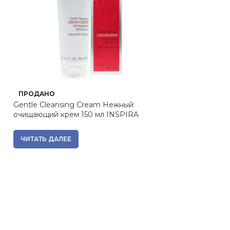
ПРОДАНО
ПРОДАНО
Gentle Cleansing Cream Нежный
Pleyana Интимн
очищающий крем 150 мл INSPIRA
3 907
₽
Вернем за пок
ЧИТАТЬ ДАЛЕЕ
ЧИТАТЬ ДАЛЕЕ