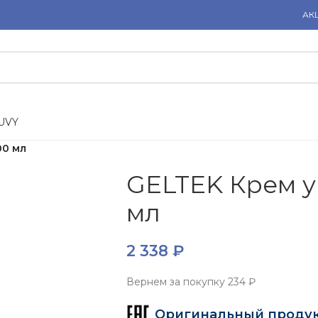
АК
U
V
Y
00 мл
GELTEK Крем 
мл
2 338
₽
Вернем за покупку
234 ₽
Оригинальный проду