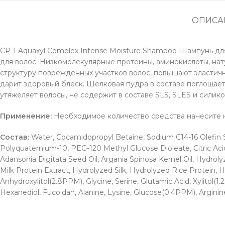
ОПИСА
CP-1 Aquaxyl Complex Intense Moisture Shampoo Шампунь дл
для волос. Низкомолекулярные протеины, аминокислоты, нат
структуру поврежденных участков волос, повышают эластично
дарит здоровый блеск. Шелковая пудра в составе поглощае
утяжеляет волосы, не содержит в составе SLS, SLES и силико
Применение:
Необходимое количество средства нанесите на
Состав:
Water, Cocamidopropyl Betaine, Sodium C14-16 Olefin S
Polyquaternium-10, PEG-120 Methyl Glucose Dioleate, Citric Aci
Adansonia Digitata Seed Oil, Argania Spinosa Kernel Oil, Hydro
Milk Protein Extract, Hydrolyzed Silk, Hydrolyzed Rice Protein, 
Anhydroxylitol(2.8PPM), Glycine, Serine, Glutamic Acid, Xylitol(
Hexanediol, Fucoidan, Alanine, Lysine, Glucose(0.4PPM), Arginine, 