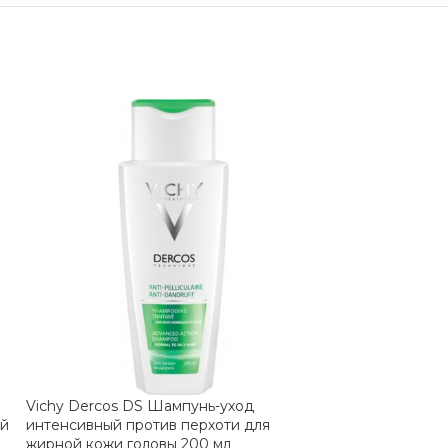
Vichy Dercos DS Шампунь-уход
Vichy Dercos De
ой
интенсивный против перхоти для
уплотняющий 2
жирной кожи головы 200 мл