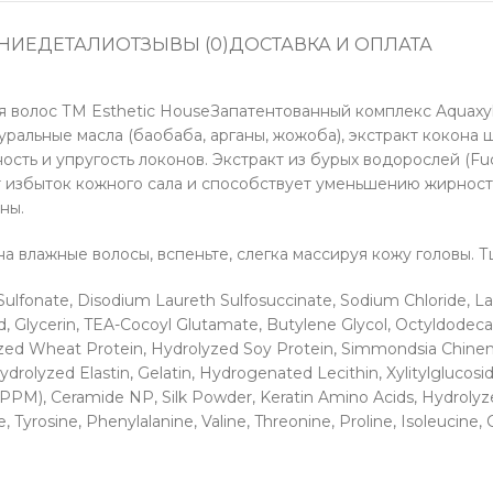
НИЕ
ДЕТАЛИ
ОТЗЫВЫ (0)
ДОСТАВКА И ОПЛАТА
я волос ТМ Esthetic HouseЗапатентованный комплекс Aquaxy
уральные масла (баобаба, арганы, жожоба), экстракт кокона
сть и упругость локонов. Экстракт из бурых водорослей (Fu
т избыток кожного сала и способствует уменьшению жирност
ны.
 влажные волосы, вспеньте, слегка массируя кожу головы. 
ulfonate, Disodium Laureth Sulfosuccinate, Sodium Chloride, L
d, Glycerin, TEA-Cocoyl Glutamate, Butylene Glycol, Octyldodeca
lyzed Wheat Protein, Hydrolyzed Soy Protein, Simmondsia Chinens
Hydrolyzed Elastin, Gelatin, Hydrogenated Lecithin, Xylitylglucos
1.2PPM), Ceramide NP, Silk Powder, Keratin Amino Acids, Hydrolyze
Tyrosine, Phenylalanine, Valine, Threonine, Proline, Isoleucine, C