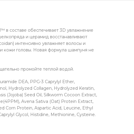
l™ в составе обеспечивает 3D увлажнение
 шелкопряда и церамид восстанавливают
coidan) интенсивно увлажняет волосы и
и кожи головы. Новая формула шампуня не
Тщательно промойте теплой водой.
auramide DEA, PPG-3 Caprylyl Ether,
nol, Hydrolyzed Collagen, Hydrolyzed Keratin,
is (Jojoba) Seed Oil, Silkworm Cocoon Extract,
ide(4PPM), Avena Sativa (Oat) Protein Extract,
d Corn Protein, Aspartic Acid, Leucine, Ethyl
aprylyl Glycol, Histidine, Methionine, Cysteine.