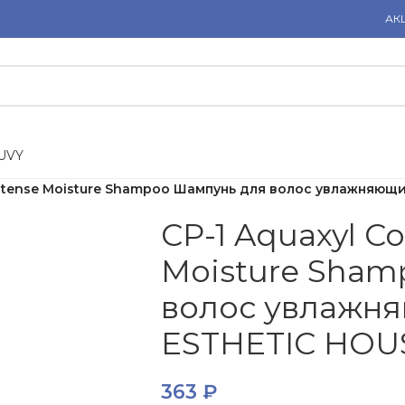
АК
U
V
Y
Intense Moisture Shampoo Шампунь для волос увлажняющ
CP-1 Aquaxyl C
Moisture Sham
волос увлажня
ESTHETIC HOU
363
₽